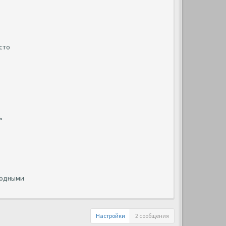
сто
ь
годными
Настройки
2 сообщения