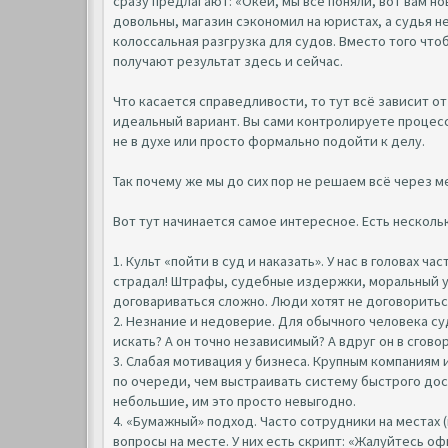
сразу предлагают: «Окей, мы всё поняли, вот вам но
довольны, магазин сэкономил на юристах, а судья н
колоссальная разгрузка для судов. Вместо того что
получают результат здесь и сейчас.
Что касается справедливости, то тут всё зависит о
идеальный вариант. Вы сами контролируете процесс
не в духе или просто формально подойти к делу.
Так почему же мы до сих пор не решаем всё через 
Вот тут начинается самое интересное. Есть нескол
1. Культ «пойти в суд и наказать». У нас в головах ч
страдал! Штрафы, судебные издержки, моральный ущ
договариваться сложно. Люди хотят не договоритьс
2. Незнание и недоверие. Для обычного человека суд
искать? А он точно независимый? А вдруг он в сгов
3. Слабая мотивация у бизнеса. Крупным компаниям 
по очереди, чем выстраивать систему быстрого до
небольшие, им это просто невыгодно.
4. «Бумажный» подход. Часто сотрудники на местах 
вопросы на месте. У них есть скрипт: «Жалуйтесь о