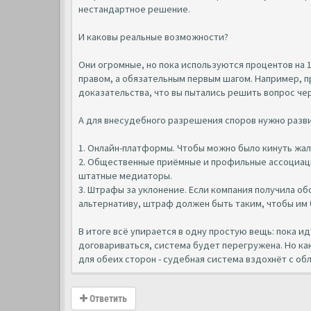
нестандартное решение.
И каковы реальные возможности?
Они огромные, но пока используются процентов на 1
правом, а обязательным первым шагом. Например, п
доказательства, что вы пытались решить вопрос ч
А для внесудебного разрешения споров нужно разв
1. Онлайн-платформы. Чтобы можно было кинуть жал
2. Общественные приёмные и профильные ассоциац
штатные медиаторы.
3. Штрафы за уклонение. Если компания получила о
альтернативу, штраф должен быть таким, чтобы им
В итоге всё упирается в одну простую вещь: пока ид
договариваться, система будет перегружена. Но к
для обеих сторон - судебная система вздохнёт с об
Ответить