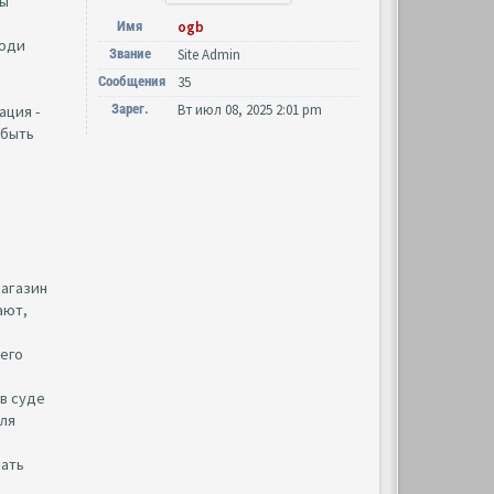
Вы
Имя
ogb
люди
Звание
Site Admin
Сообщения
35
Зарег.
Вт июл 08, 2025 2:01 pm
ация -
 быть
магазин
ают,
 его
 в суде
ля
шать