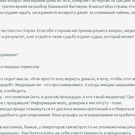
вый аппарат или вернём деньги». Всё, конфликт исчерпан за три дня. 
е тратил время на разбор банальной бытовухи. В масштабах страны это
бы годами ждать заседания по возврату денег за сломанный чайник, 
т честности сторон. Если обе стороны настроены решить вопрос, меди
 и результат, а не отдаёте свою судьбу в руки судьи, который может
медиацию?
ько мощных тормозов:
асто сидит мысль: «Я не просто хочу вернуть деньги, я хочу, чтобы этот 
ерб!». Медиация же - это про компромисс. А когда эмоции зашкалив
я, а победить.
 - это понятная (хоть и долгая) процедура. А кто такой медиатор? Где
оре с продавцом? Информации мало, доверия к институту - тоже.
иногда проще отмахнуться от десятка мелких претензий и отбиваться
судебного урегулирования. Пока штрафы за игнорирование потребите
(в магазинах, банках, у операторов связи) просто не уполномочены ре
фициально». Они боятся взять на себя ответственность и предложить