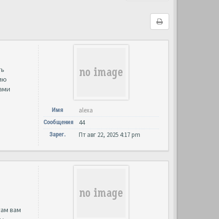
ть
ию
ами
Имя
alexa
Сообщения
44
Зарег.
Пт авг 22, 2025 4:17 pm
там вам