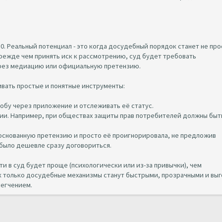
0. Реальный потенциал - это когда досудебный порядок станет не про
режде чем принять иск к рассмотрению, суд будет требовать
ерез медиацию или официальную претензию.
ивать простые и понятные инструменты:
обу через приложение и отслеживать её статус.
ии. Например, при обществах защиты прав потребителей должны быт
боснованную претензию и просто её проигнорировала, не предложив
 было дешевле сразу договориться.
ти в суд будет проще (психологически или из-за привычки), чем
ак только досудебные механизмы станут быстрыми, прозрачными и вы
легчением.