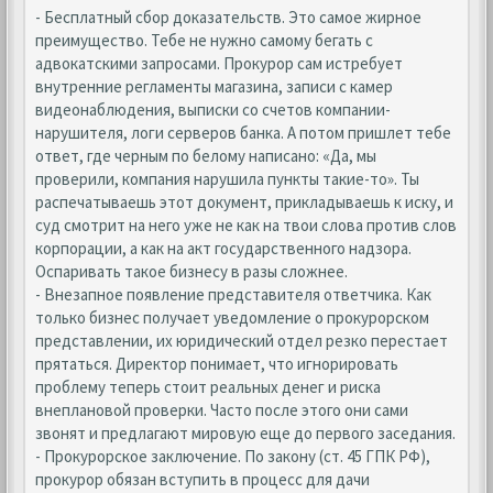
- Бесплатный сбор доказательств. Это самое жирное
преимущество. Тебе не нужно самому бегать с
адвокатскими запросами. Прокурор сам истребует
внутренние регламенты магазина, записи с камер
видеонаблюдения, выписки со счетов компании-
нарушителя, логи серверов банка. А потом пришлет тебе
ответ, где черным по белому написано: «Да, мы
проверили, компания нарушила пункты такие-то». Ты
распечатываешь этот документ, прикладываешь к иску, и
суд смотрит на него уже не как на твои слова против слов
корпорации, а как на акт государственного надзора.
Оспаривать такое бизнесу в разы сложнее.
- Внезапное появление представителя ответчика. Как
только бизнес получает уведомление о прокурорском
представлении, их юридический отдел резко перестает
прятаться. Директор понимает, что игнорировать
проблему теперь стоит реальных денег и риска
внеплановой проверки. Часто после этого они сами
звонят и предлагают мировую еще до первого заседания.
- Прокурорское заключение. По закону (ст. 45 ГПК РФ),
прокурор обязан вступить в процесс для дачи