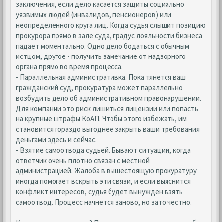
заключения, если дело касается защиты социально
уязвимых людей (инвалидов, пенсионеров) или
неопределенного круга лиц. Когда судья слышит позицию
прокурора прямо в зале суда, градус лояльности бизнеса
падает моментально. Одно дело бодаться с обычным
истцом, другое - получить замечание от надзорного
органа прямо во время процесса.
- Параллельная административка. Пока тянется ваш
гражданский суд, прокуратура может параллельно
возбудить дело об административном правонарушении.
Для компании это риск лишиться лицензии или попасть
на крупные штрафы КоАП. Чтобы этого избежать, им
становится гораздо выгоднее закрыть ваши требования
деньгами здесь и сейчас.
- Взятие самоотвода судьей. Бывают ситуации, когда
ответчик очень плотно связан с местной
администрацией. Жалоба в вышестоящую прокуратуру
иногда помогает вскрыть эти связи, и если выяснится
конфликт интересов, судья будет вынужден взять
самоотвод. Процесс начнется заново, но зато честно.