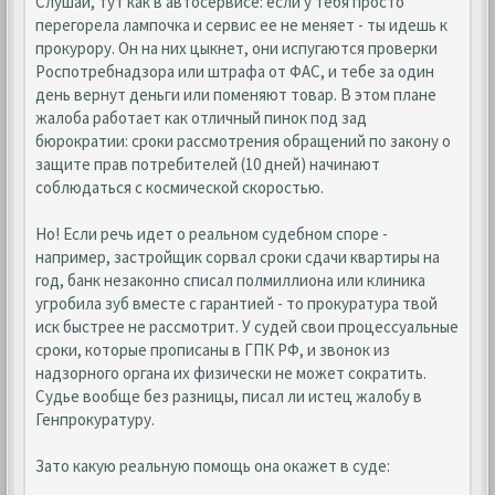
Слушай, тут как в автосервисе: если у тебя просто
перегорела лампочка и сервис ее не меняет - ты идешь к
прокурору. Он на них цыкнет, они испугаются проверки
Роспотребнадзора или штрафа от ФАС, и тебе за один
день вернут деньги или поменяют товар. В этом плане
жалоба работает как отличный пинок под зад
бюрократии: сроки рассмотрения обращений по закону о
защите прав потребителей (10 дней) начинают
соблюдаться с космической скоростью.
Но! Если речь идет о реальном судебном споре -
например, застройщик сорвал сроки сдачи квартиры на
год, банк незаконно списал полмиллиона или клиника
угробила зуб вместе с гарантией - то прокуратура твой
иск быстрее не рассмотрит. У судей свои процессуальные
сроки, которые прописаны в ГПК РФ, и звонок из
надзорного органа их физически не может сократить.
Судье вообще без разницы, писал ли истец жалобу в
Генпрокуратуру.
Зато какую реальную помощь она окажет в суде: