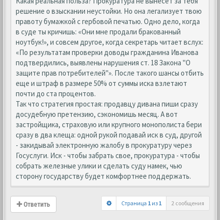
Какая реальная польза? Прокуратура не вынесет за тебя
решение о взыскании неустойки. Но она легализует твою
правоту бумажкой с гербовой печатью. Одно дело, когда
в суде ты кричишь: «Они мне продали бракованный
ноутбук!», и совсем другое, когда секретарь читает вслух:
«По результатам проверки доводы гражданина Иванова
подтвердились, выявлены нарушения ст. 18 Закона "О
защите прав потребителей"». После такого шансы отбить
еще и штраф в размере 50% от суммы иска взлетают
почти до ста процентов.
Так что стратегия простая: продавцу дивана пиши сразу
досудебную претензию, сэкономишь месяц. А вот
застройщика, страховую или крупного монополиста бери
сразу в два клеща: одной рукой подавай иск в суд, другой
- закидывай электронную жалобу в прокуратуру через
Госуслуги. Иск - чтобы забрать свое, прокуратура - чтобы
собрать железные улики и сделать суду намек, чью
сторону государству будет комфортнее поддержать.
Страница
1
из
1
2 сообщения
Ответить