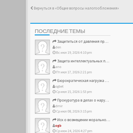
Вернуться в «Общие вопросы налогообложения»
ПОСЛЕДНИЕ ТЕМЫ
Защититься от давления проверяющих структур
den
Вс июл 19, 2026 4:10 pm
Защита интеллектуальных прав и брендовых активов
ano
Пт июл 17, 2026 2:21 pm
Бюрократическая нагрузка на малый и средний бизнес
ogbet
Ср июл 15, 2026 1:53 pm
Прокуратура в делах о нарушении прав потребителей
dmir
Ср июл 08, 2026 3:15 pm
Иск о возмещении морального вреда против компании
ogb
Ср июн 24, 2026 4:27 pm