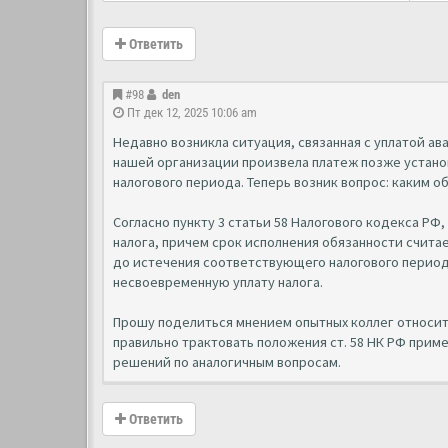
Ответить
#98
den
Пт дек 12, 2025 10:06 am
Недавно возникла ситуация, связанная с уплатой ав
нашей организации произвела платеж позже устано
налогового периода. Теперь возник вопрос: каким
Согласно пункту 3 статьи 58 Налогового кодекса РФ
налога, причем срок исполнения обязанности счит
до истечения соответствующего налогового периода
несвоевременную уплату налога.
Прошу поделиться мнением опытных коллег относит
правильно трактовать положения ст. 58 НК РФ прим
решений по аналогичным вопросам.
Ответить