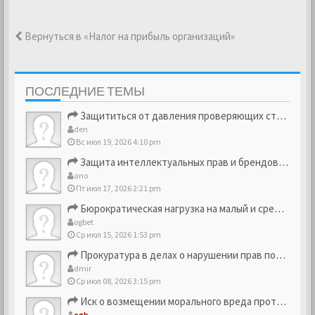
Вернуться в «Налог на прибыль организаций»
ПОСЛЕДНИЕ ТЕМЫ
Защититься от давления проверяющих структур
den
Вс июл 19, 2026 4:10 pm
Защита интеллектуальных прав и брендовых активов
ano
Пт июл 17, 2026 2:21 pm
Бюрократическая нагрузка на малый и средний бизнес
ogbet
Ср июл 15, 2026 1:53 pm
Прокуратура в делах о нарушении прав потребителей
dmir
Ср июл 08, 2026 3:15 pm
Иск о возмещении морального вреда против компании
ogb