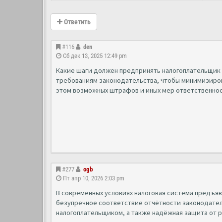
Ответить
#116
den
Сб дек 13, 2025 12:49 pm
Какие шаги должен предпринять налогоплательщик 
требованиям законодательства, чтобы минимизиров
этом возможных штрафов и иных мер ответственно
#277
ogb
Пт апр 10, 2026 2:03 pm
В современных условиях налоговая система предъяв
безупречное соответствие отчётности законодатель
налогоплательщиком, а также надёжная защита от р