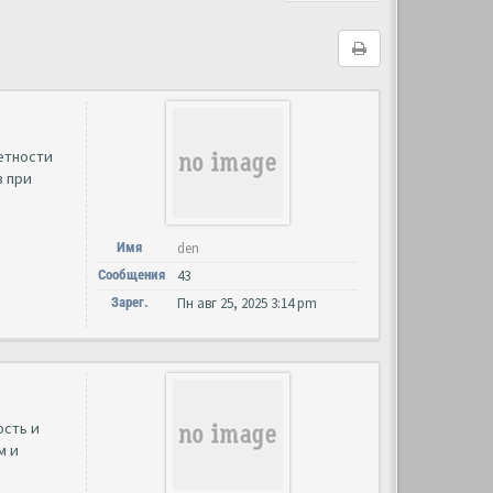
етности
в при
Имя
den
Сообщения
43
Зарег.
Пн авг 25, 2025 3:14 pm
ость и
м и