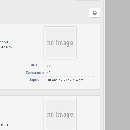
иях в
ний или
Имя
den
Сообщения
43
Зарег.
Пн авг 25, 2025 3:14 pm
 или