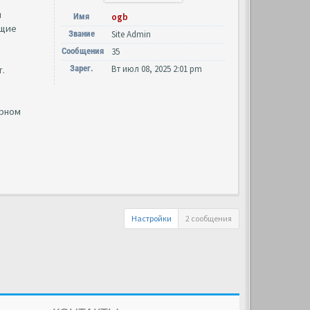
и
Имя
ogb
ющие
Звание
Site Admin
Сообщения
35
Зарег.
Вт июл 08, 2025 2:01 pm
т.
орном
Настройки
2 сообщения