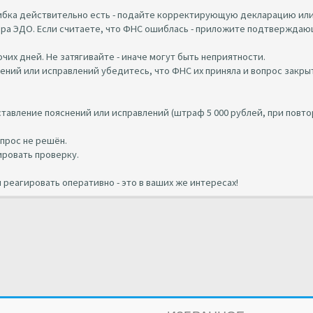
ошибка действительно есть - подайте корректирующую декларацию ил
ора ЭДО. Если считаете, что ФНС ошиблась - приложите подтвержда
чих дней. Не затягивайте - иначе могут быть неприятности.
ений или исправлений убедитесь, что ФНС их приняла и вопрос закры
тавление пояснений или исправлений (штраф 5 000 рублей, при повт
опрос не решён.
ировать проверку.
 реагировать оперативно - это в ваших же интересах!