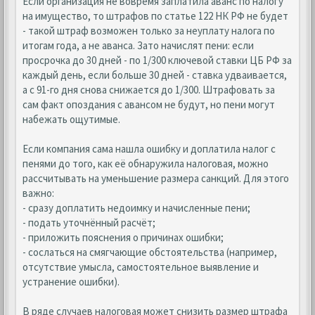
Если организация не вовремя заплатила аванс по налогу
на имущество, то штрафов по статье 122 НК РФ не будет
- такой штраф возможен только за неуплату налога по
итогам года, а не аванса. Зато начислят пени: если
просрочка до 30 дней - по 1/300 ключевой ставки ЦБ РФ за
каждый день, если больше 30 дней - ставка удваивается,
а с 91-го дня снова снижается до 1/300. Штрафовать за
сам факт опоздания с авансом не будут, но пени могут
набежать ощутимые.
Если компания сама нашла ошибку и доплатила налог с
пенями до того, как её обнаружила налоговая, можно
рассчитывать на уменьшение размера санкций. Для этого
важно:
- сразу доплатить недоимку и начисленные пени;
- подать уточнённый расчёт;
- приложить пояснения о причинах ошибки;
- сослаться на смягчающие обстоятельства (например,
отсутствие умысла, самостоятельное выявление и
устранение ошибки).
В ряде случаев налоговая может снизить размер штрафа