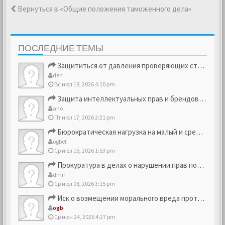
Вернуться в «Общие положения таможенного дела»
ПОСЛЕДНИЕ ТЕМЫ
Защититься от давления проверяющих структур
den
Вс июл 19, 2026 4:10 pm
Защита интеллектуальных прав и брендовых активов
ano
Пт июл 17, 2026 2:21 pm
Бюрократическая нагрузка на малый и средний бизнес
ogbet
Ср июл 15, 2026 1:53 pm
Прокуратура в делах о нарушении прав потребителей
dmir
Ср июл 08, 2026 3:15 pm
Иск о возмещении морального вреда против компании
ogb
Ср июн 24, 2026 4:27 pm