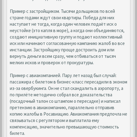
Пример с застройщиком. Тысячи дольщиков по всей
стране годами ждут свои квартиры. Победа для них
наступает не тогда, когда один человек подаёт иск о
неустойке (это капля в море), а когда они объединяются,
создают инициативную группу и подают коллективный
иск или начинают согласованную кампанию жалоб во все
инстанции. Застройщику проще достроить дом или
вернуть деньги всем сразу, чем отбиваться от тысяч
мелких исков и проверок от прокуратуры.
Пример с авиакомпанией. Пару лет назад был случай:
пассажира с билетом в бизнес-класс пересадили в эконом
из-за овербукинга. Он не стал скандалить в аэропорту, а
по прилёте методично собрал все доказательства
(посадочный талон со штампом о пересадке) и написал
претензию в авиакомпанию, параллельно отправив
копию жалобы в Росавиацию. Авиакомпания предпочла не
связываться с регулятором и выплатила ему
компенсацию, значительно превышающую стоимость
билета.