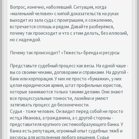
Вопрос, конечно, наболевший. Ситуация, когда
«маленький человек» с кипой доказательств на руках
выходит из зала суда с проигрышем, к сожалению,
встречается сплошь и рядом. Давайте разберёмся,
почему так происходит и что с этим делать, без иллюзий,
но с надеждой.
Почему так происходит? «Тяжесть» бренда и ресурсы
Представьте судебный процесс как весы. На одной чаше -
вы со своими чеками, договорами и справками. На другой -
банк или корпорация. У них не просто «бумажки», у них
целая юридическая армия, штат профильных юристов,
которые занимаются только такими делами. Они знают
все процессуальные тонкости, лазейки и умеют
затягивать процесс до бесконечности.
Судья - тоже человек. Он видит перед собой не просто
истца Иванова, а гражданина, а с другой стороны -
представителя крупного системообразующего банка. У
банка есть репутация, огромный опыт судебных тяжб и
ресурсы для исполнения любого решения. Судье