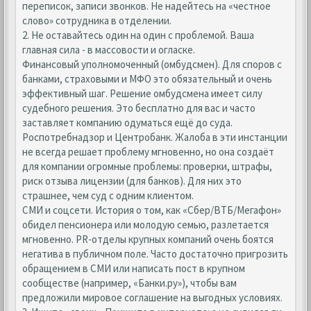
переписок, записи звонков. Не надейтесь на «честное
слово» сотрудника в отделении.
2. Не оставайтесь один на один с проблемой. Ваша
главная сила - в массовости и огласке.
Финансовый уполномоченный (омбудсмен). Для споров с
банками, страховыми и МФО это обязательный и очень
эффективный шаг. Решение омбудсмена имеет силу
судебного решения. Это бесплатно для вас и часто
заставляет компанию одуматься ещё до суда.
Роспотребнадзор и Центробанк. Жалоба в эти инстанции
не всегда решает проблему мгновенно, но она создаёт
для компании огромные проблемы: проверки, штрафы,
риск отзыва лицензии (для банков). Для них это
страшнее, чем суд с одним клиентом.
СМИ и соцсети. История о том, как «Сбер/ВТБ/Мегафон»
обидел пенсионера или молодую семью, разлетается
мгновенно. PR-отделы крупных компаний очень боятся
негатива в публичном поле. Часто достаточно пригрозить
обращением в СМИ или написать пост в крупном
сообществе (например, «Банки.ру»), чтобы вам
предложили мировое соглашение на выгодных условиях.