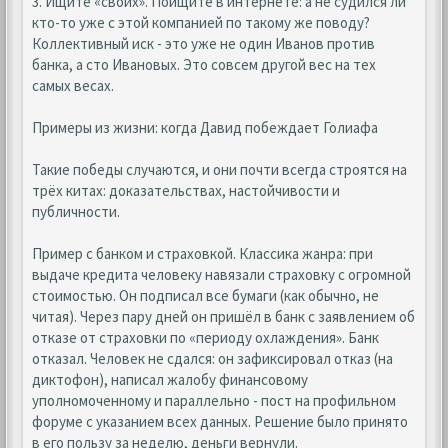
3. Ищите «своих». Поищите в интернете: а не судился ли
кто-то уже с этой компанией по такому же поводу?
Коллективный иск - это уже не один Иванов против
банка, а сто Ивановых. Это совсем другой вес на тех
самых весах.
Примеры из жизни: когда Давид побеждает Голиафа
Такие победы случаются, и они почти всегда строятся на
трёх китах: доказательствах, настойчивости и
публичности.
Пример с банком и страховкой. Классика жанра: при
выдаче кредита человеку навязали страховку с огромной
стоимостью. Он подписал все бумаги (как обычно, не
читая). Через пару дней он пришёл в банк с заявлением об
отказе от страховки по «периоду охлаждения». Банк
отказал. Человек не сдался: он зафиксировал отказ (на
диктофон), написал жалобу финансовому
уполномоченному и параллельно - пост на профильном
форуме с указанием всех данных. Решение было принято
в его пользу за неделю, деньги вернули.